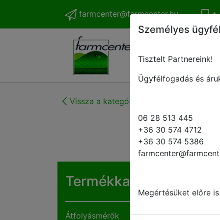
farmcenter@farmcenter.hu
+ 
Személyes ügyfé
Tisztelt Partnereink!
Ügyfélfogadás és áruk
Vissza a kategóriákhoz
06 28 513 445
+36 30 574 4712
+36 30 574 5386
farmcenter@farmcent
Termékkategóriák
Megértésüket előre is
Átfolyásmérők