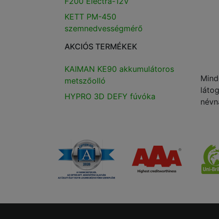
F200 Electra-12V
KETT PM-450
szemnedvességmérő
AKCIÓS TERMÉKEK
KAIMAN KE90 akkumulátoros
Mind
metszőolló
láto
HYPRO 3D DEFY fúvóka
névn