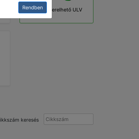
Rendben
Gépre szerelhető ULV
ikkszám keresés