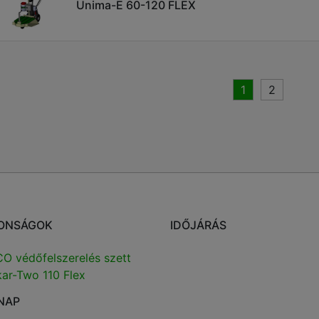
Unima-E 60-120 FLEX
1
2
ONSÁGOK
IDŐJÁRÁS
O védőfelszerelés szett
ar-Two 110 Flex
NAP