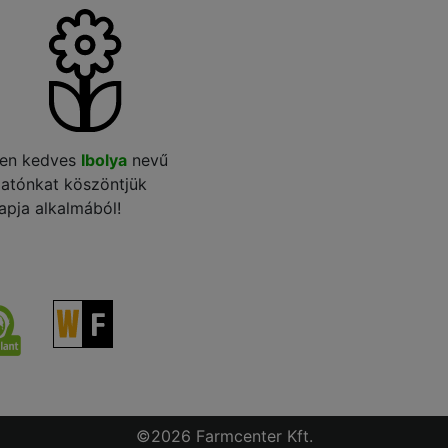
en kedves
Ibolya
nevű
gatónkat köszöntjük
apja alkalmából!
©2026 Farmcenter Kft.