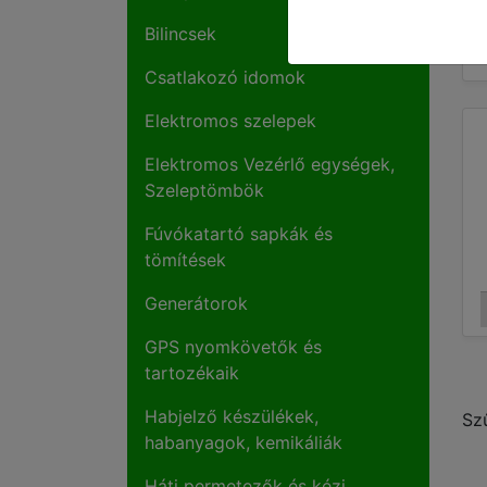
Bilincsek
Csatlakozó idomok
Elektromos szelepek
Elektromos Vezérlő egységek,
Szeleptömbök
Fúvókatartó sapkák és
tömítések
Generátorok
GPS nyomkövetők és
tartozékaik
Habjelző készülékek,
Sz
habanyagok, kemikáliák
Háti permetezők és kézi