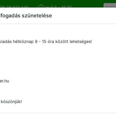
36 28 513 445
H-P 8 - 16:30
lfogadás szünetelése
Cégünkről
Híreink
Termékkatalógus
Márkáink
iadás hétköznap 9 - 15 óra között lehetséges!
ULV
er.hu
 köszönjük!