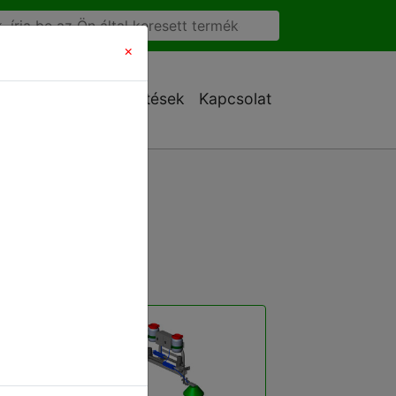
×
Ajánlatkérés
Letöltések
Kapcsolat