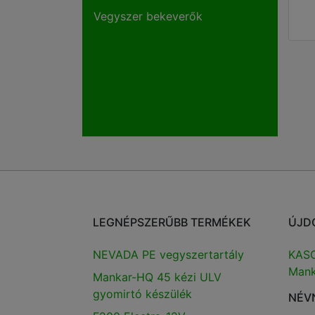
Vegyszer bekeverők
LEGNÉPSZERŰBB TERMÉKEK
ÚJD
NEVADA PE vegyszertartály
KASC
Mank
Mankar-HQ 45 kézi ULV
gyomirtó készülék
NÉV