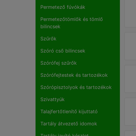
Permetező fúvókák
Permetezőtömlők és tömlő
bilincsek
Szűrők
Szóró cső bilincsek
Szórófej szűrők
Szórófejtestek és tartozékok
Szórópisztolyok és tartozékok
Szivattyúk
Talajfertőtlenítő kijuttató
Tartály átvezető idomok
Tartály javító készlet