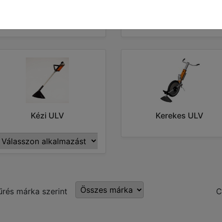
Dokumentumok
Elemes ULV
Kézi ULV
Kerekes ULV
űrés márka szerint
C