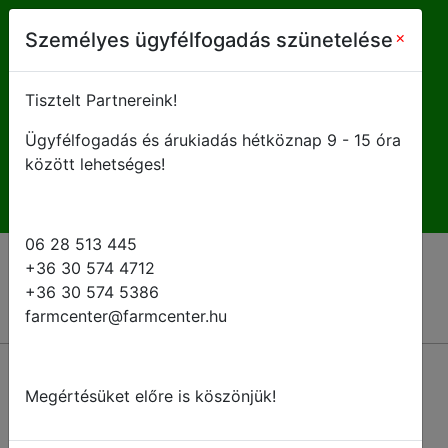
farmcenter@farmcenter.hu
×
Személyes ügyfélfogadás szünetelése
+ 36 28 513 445
Tisztelt Partnereink!
Ügyfélfogadás és árukiadás hétköznap 9 - 15 óra
H-P 8 - 16:30
között lehetséges!
06 28 513 445
+36 30 574 4712
+36 30 574 5386
farmcenter@farmcenter.hu
Megértésüket előre is köszönjük!