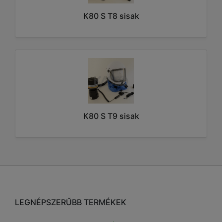
K80 S T8 sisak
K80 S T9 sisak
LEGNÉPSZERŰBB TERMÉKEK