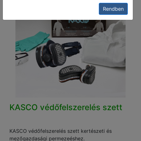
Rendben
KASCO védőfelszerelés szett
KASCO védőfelszerelés szett kertészeti és
mezőgazdasági permezeéshez.