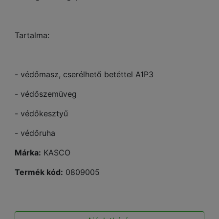
Tartalma:
- védőmasz, cserélhető betéttel A1P3
- védőszemüveg
- védőkesztyű
- védőruha
Márka:
KASCO
Termék kód:
0809005