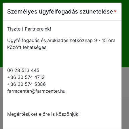
farmcenter@farmcenter.hu
×
Személyes ügyfélfogadás szünetelése
+ 36 28 513 445
Tisztelt Partnereink!
Ügyfélfogadás és árukiadás hétköznap 9 - 15 óra
H-P 8 - 16:30
között lehetséges!
06 28 513 445
+36 30 574 4712
+36 30 574 5386
farmcenter@farmcenter.hu
Vissza a kategóriákhoz
Megértésüket előre is köszönjük!
ULV