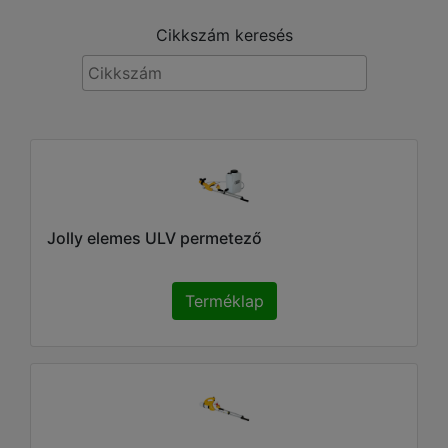
Cikkszám keresés
Jolly elemes ULV permetező
Terméklap