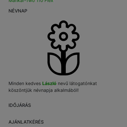
Mankar-Two 110 Flex
NÉVNAP
Minden kedves
László
nevű látogatónkat
köszöntjük névnapja alkalmából!
IDŐJÁRÁS
AJÁNLATKÉRÉS