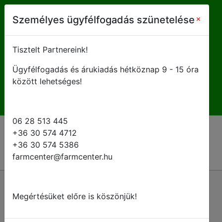
farmcenter@farmcenter.hu
×
Személyes ügyfélfogadás szünetelése
+ 36 28 513 445
Tisztelt Partnereink!
Ügyfélfogadás és árukiadás hétköznap 9 - 15 óra
H-P 8 - 16:30
között lehetséges!
06 28 513 445
+36 30 574 4712
+36 30 574 5386
farmcenter@farmcenter.hu
Vissza a kategóriákhoz
Megértésüket előre is köszönjük!
Talajfertőtlenítő kijuttató