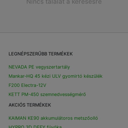
Nincs találat a keresésre
LEGNÉPSZERŰBB TERMÉKEK
NEVADA PE vegyszertartály
Mankar-HQ 45 kézi ULV gyomirtó készülék
F200 Electra-12V
KETT PM-450 szemnedvességmérő
AKCIÓS TERMÉKEK
KAIMAN KE90 akkumulátoros metszőolló
HYPRO 3D DEFY fúvóka