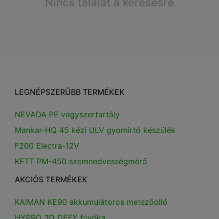
Nincs találat a keresésre
LEGNÉPSZERŰBB TERMÉKEK
NEVADA PE vegyszertartály
Mankar-HQ 45 kézi ULV gyomirtó készülék
F200 Electra-12V
KETT PM-450 szemnedvességmérő
AKCIÓS TERMÉKEK
KAIMAN KE90 akkumulátoros metszőolló
HYPRO 3D DEFY fúvóka