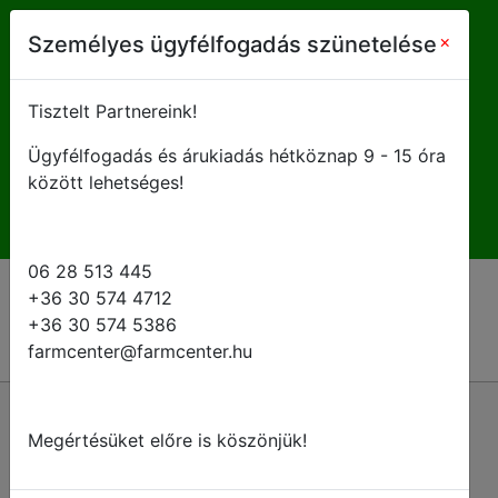
farmcenter@farmcenter.hu
×
Személyes ügyfélfogadás szünetelése
+ 36 28 513 445
Tisztelt Partnereink!
Ügyfélfogadás és árukiadás hétköznap 9 - 15 óra
H-P 8 - 16:30
között lehetséges!
06 28 513 445
+36 30 574 4712
+36 30 574 5386
farmcenter@farmcenter.hu
Vissza a kategóriákhoz
Megértésüket előre is köszönjük!
Tartály leeresztő csapok