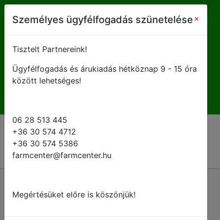
farmcenter@farmcenter.hu
×
Személyes ügyfélfogadás szünetelése
+ 36 28 513 445
Tisztelt Partnereink!
Ügyfélfogadás és árukiadás hétköznap 9 - 15 óra
H-P 8 - 16:30
között lehetséges!
06 28 513 445
+36 30 574 4712
+36 30 574 5386
farmcenter@farmcenter.hu
Vissza a kategóriákhoz
Megértésüket előre is köszönjük!
Tartálymosó fúvókák és