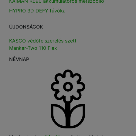
KAIMAN KE90 akkumulátoros metszőolló
HYPRO 3D DEFY fúvóka
ÚJDONSÁGOK
KASCO védőfelszerelés szett
Mankar-Two 110 Flex
NÉVNAP