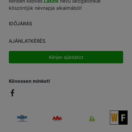
Minden kedves
László
nevű látogatónkat
köszöntjük névnapja alkalmából!
IDŐJÁRÁS
AJÁNLATKÉRÉS
Kérjen ajánlatot
Kövessen minket!