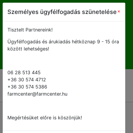
farmcenter@farmcenter.hu
×
Személyes ügyfélfogadás szünetelése
+ 36 28 513 445
Tisztelt Partnereink!
Ügyfélfogadás és árukiadás hétköznap 9 - 15 óra
H-P 8 - 16:30
között lehetséges!
06 28 513 445
+36 30 574 4712
+36 30 574 5386
farmcenter@farmcenter.hu
Vissza a kategóriákhoz
Megértésüket előre is köszönjük!
Tartálybeöntő szűrők és