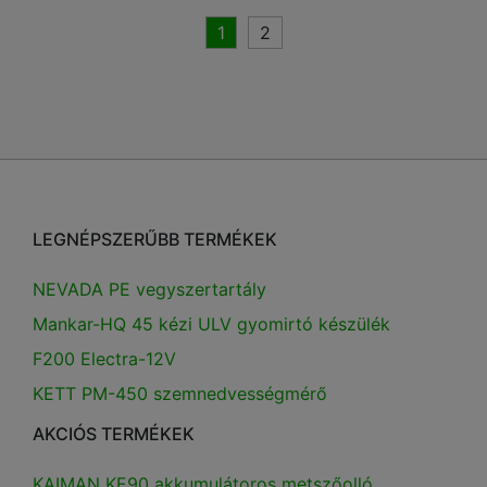
1
2
LEGNÉPSZERŰBB TERMÉKEK
NEVADA PE vegyszertartály
Mankar-HQ 45 kézi ULV gyomirtó készülék
F200 Electra-12V
KETT PM-450 szemnedvességmérő
AKCIÓS TERMÉKEK
KAIMAN KE90 akkumulátoros metszőolló