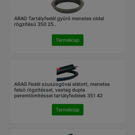
ARAG Tartályfedél gyűrű menetes oldal
rögzítésű 350 25..
Terméklap
ARAG Fedél szuszogóval elátott, menetes
felsö rögzítéssel, vastag dupla
peremtömítéssel tartályfedelek 351 42
Terméklap