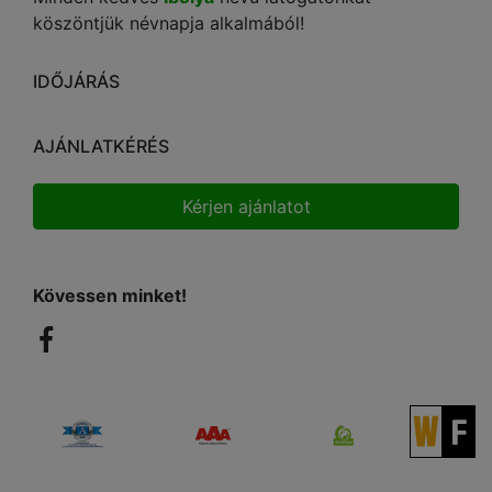
köszöntjük névnapja alkalmából!
IDŐJÁRÁS
AJÁNLATKÉRÉS
Kérjen ajánlatot
Kövessen minket!