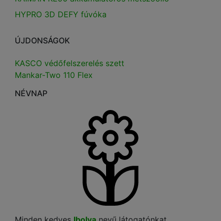
HYPRO 3D DEFY fúvóka
ÚJDONSÁGOK
KASCO védőfelszerelés szett
Mankar-Two 110 Flex
NÉVNAP
Minden kedves
Ibolya
nevű látogatónkat