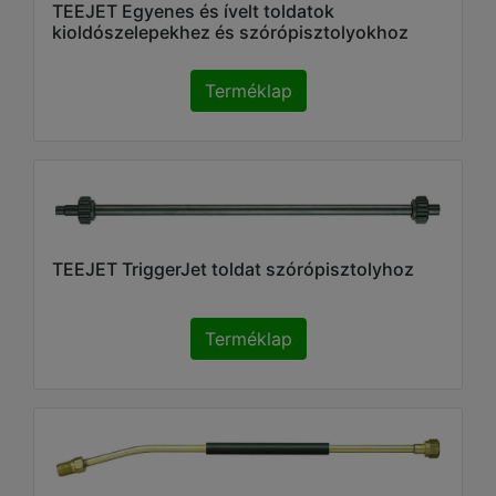
TEEJET Egyenes és ívelt toldatok
kioldószelepekhez és szórópisztolyokhoz
Terméklap
TEEJET TriggerJet toldat szórópisztolyhoz
Terméklap