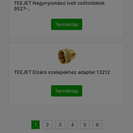
TEEJET Nagynyomású ívelt csőtoldatok
9527-..
Terméklap
TEEJET Elzáró szelepekhez adapter 13212
Terméklap
1
2
3
4
5
6