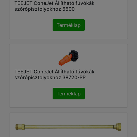
TEEJET ConeJet Állítható fúvókák
szórópisztolyokhoz 5500
Terméklap
TEEJET ConeJet Állítható fúvókák
szórópisztolyokhoz 38720-PP
Terméklap