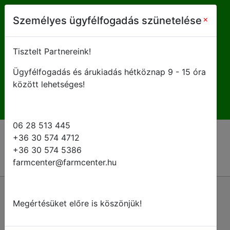
farmcenter@farmcenter.hu
×
Személyes ügyfélfogadás szünetelése
+ 36 28 513 445
Tisztelt Partnereink!
Ügyfélfogadás és árukiadás hétköznap 9 - 15 óra
H-P 8 - 16:30
között lehetséges!
06 28 513 445
+36 30 574 4712
+36 30 574 5386
farmcenter@farmcenter.hu
Vissza a kategóriákhoz
Megértésüket előre is köszönjük!
Szórópisztolyok és