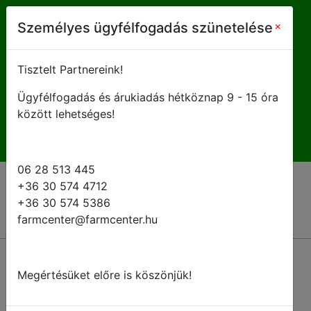
farmcenter@farmcenter.hu
×
Személyes ügyfélfogadás szünetelése
+ 36 28 513 445
Tisztelt Partnereink!
Ügyfélfogadás és árukiadás hétköznap 9 - 15 óra
H-P 8 - 16:30
között lehetséges!
06 28 513 445
+36 30 574 4712
+36 30 574 5386
farmcenter@farmcenter.hu
Megértésüket előre is köszönjük!