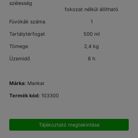
szélesség
fokozat nélkül állítható
Fúvókák száma
1
Tartálytérfogat
500 ml
Tömege
2,4 kg
Üzemidő
8 h
Márka:
Mankar
Termék kód:
103300
Tájékoztató megtekintése