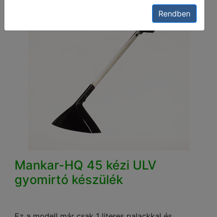
Rendben
Mankar-HQ 45 kézi ULV
gyomirtó készülék
Ez a modell már csak 1 literes palackkal és