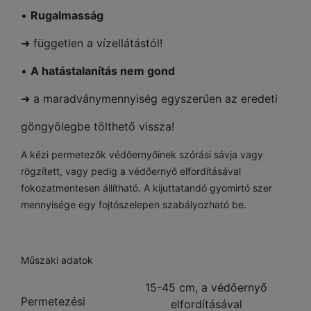
•
R
ugal
m
as
s
á
g
➜ független a vízellátástól!
•
A hatástalanítás nem gond
➜ a maradványmennyiség egyszerűen az eredeti
göngyölegbe tölthető vissza!
A kézi permetezők védőernyőinek szórási sávja vagy
rögzített, vagy pedig a védőernyő elfordításával
fokozatmentesen állítható. A kijuttatandó gyomirtó szer
mennyisége egy fojtószelepen szabályozható be.
Műszaki adatok
15-45 cm, a védőernyő
Permetezési
elfordításával