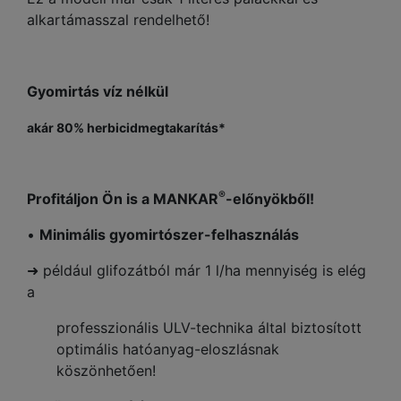
alkartámasszal rendelhető!
Gyomirtás víz nélkül
akár 80% herbicidmegtakarítás*
®
Profitáljon Ön is a MANKAR
-előnyökből!
•
Minimális gyomirtószer-felhasználás
➜ például glifozátból már 1 l/ha mennyiség is elég
a
professzionális ULV-technika által biztosított
optimális hatóanyag-eloszlásnak
köszönhetően!