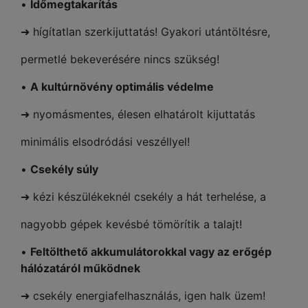
•
Időmegtakarítás
➜ hígítatlan szerkijuttatás! Gyakori utántöltésre,
permetlé bekeverésére nincs szükség!
•
A kultúrnövény optimális védelme
➜ nyomásmentes, élesen elhatárolt kijuttatás
minimális elsodródási veszéllyel!
•
Cse
kély súly
➜ kézi készülékeknél csekély a hát terhelése, a
nagyobb gépek kevésbé tömörítik a talajt!
•
Feltölthető akkumulátorokkal vagy az erőgép
hálózatáról működnek
➜ csekély energiafelhasználás, igen halk üzem!