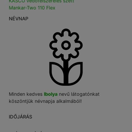
KASCO védőfelszerelés szett
Mankar-Two 110 Flex
NÉVNAP
Minden kedves
Ibolya
nevű látogatónkat
köszöntjük névnapja alkalmából!
IDŐJÁRÁS