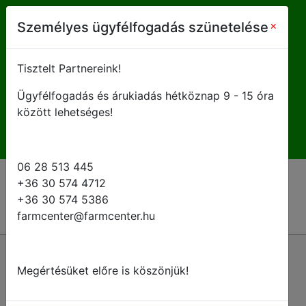
farmcenter@farmcenter.hu
×
Személyes ügyfélfogadás szünetelése
+ 36 28 513 445
Tisztelt Partnereink!
Ügyfélfogadás és árukiadás hétköznap 9 - 15 óra
H-P 8 - 16:30
között lehetséges!
06 28 513 445
+36 30 574 4712
+36 30 574 5386
farmcenter@farmcenter.hu
Vissza a kategóriákhoz
Megértésüket előre is köszönjük!
Fúvókatartó sapkák és