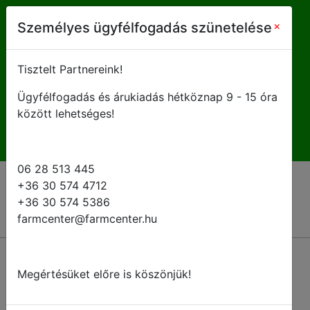
farmcenter@farmcenter.hu
×
Személyes ügyfélfogadás szünetelése
+ 36 28 513 445
Tisztelt Partnereink!
Ügyfélfogadás és árukiadás hétköznap 9 - 15 óra
H-P 8 - 16:30
között lehetséges!
06 28 513 445
+36 30 574 4712
+36 30 574 5386
farmcenter@farmcenter.hu
Megértésüket előre is köszönjük!