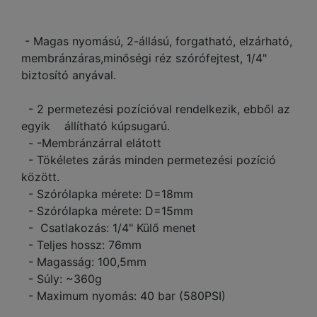
- Magas nyomású, 2-állású, forgatható, elzárható,
membránzáras,minőségi réz szórófejtest, 1/4"
biztosító anyával.
- 2 permetezési pozícióval rendelkezik, ebből az
egyik állítható kúpsugarú.
- -Membránzárral elátott
- Tökéletes zárás minden permetezési pozíció
között.
- Szórólapka mérete: D=18mm
- Szórólapka mérete: D=15mm
- Csatlakozás: 1/4" Külő menet
- Teljes hossz: 76mm
- Magasság: 100,5mm
- Súly: ~360g
- Maximum nyomás: 40 bar (580PSI)