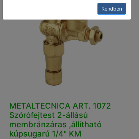
Rendben
METALTECNICA ART. 1072
Szórófejtest 2-állású
membránzáras ,állítható
kúpsugarú 1/4" KM