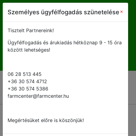
farmcenter@farmcenter.hu
×
Személyes ügyfélfogadás szünetelése
+ 36 28 513 445
Tisztelt Partnereink!
Ügyfélfogadás és árukiadás hétköznap 9 - 15 óra
H-P 8 - 16:30
között lehetséges!
06 28 513 445
+36 30 574 4712
+36 30 574 5386
farmcenter@farmcenter.hu
Megértésüket előre is köszönjük!