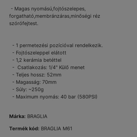
- Magas nyomású,fojtószelepes,
forgatható,membránzáras,minőségi réz
szórófejtest.
- 1 permetezési pozícióval rendelkezik.
- Fojtószeleppel elátott
- 1,2 kerámia betéttel
- Csatlakozás: 1/4" Külő menet
- Teljes hossz: 52mm
- Magasság: 70mm
- Súly: ~250g
- Maximum nyomás: 40 bar (580PSI)
Márka:
BRAGLIA
Termék kód:
BRAGLIA M61