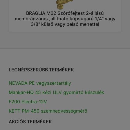
BRAGLIA M62 Szórófejtest 2-állású
membránzáras ,állítható kúpsugarú 1/4" vagy
3/8" külső vagy belső menettel
LEGNÉPSZERŰBB TERMÉKEK
NEVADA PE vegyszertartály
Mankar-HQ 45 kézi ULV gyomirtó készülék
F200 Electra-12V
KETT PM-450 szemnedvességmérő
AKCIÓS TERMÉKEK