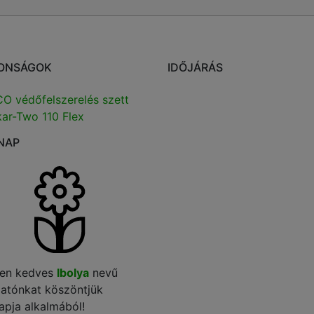
ONSÁGOK
IDŐJÁRÁS
O védőfelszerelés szett
ar-Two 110 Flex
NAP
en kedves
Ibolya
nevű
gatónkat köszöntjük
apja alkalmából!