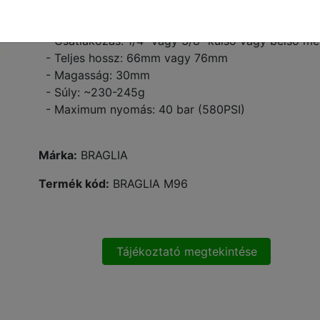
- Szórólapka mérete: D=18mm
- Szórólapka mérete: D=15mm
- Csatlakozás: 1/4" vagy 3/8" külső vagy belső me
- Teljes hossz: 66mm vagy 76mm
- Magasság: 30mm
- Súly: ~230-245g
- Maximum nyomás: 40 bar (580PSI)
Márka:
BRAGLIA
Termék kód:
BRAGLIA M96
Tájékoztató megtekintése