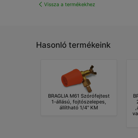
Vissza a termékekhez
Hasonló termékeink
BRAGLIA M61 Szórófejtest
B
1-állású, fojtószelepes,
állítható 1/4" KM
,
va