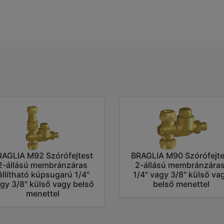
RAGLIA M92 Szórófejtest
BRAGLIA M90 Szórófejte
2-állású membránzáras
2-állású membránzáras
állítható kúpsugarú 1/4"
1/4" vagy 3/8" külső va
gy 3/8" külső vagy belső
belső menettel
menettel