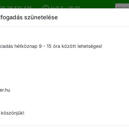
36 28 513 445
H-P 8 - 16:30
lfogadás szünetelése
Cégünkről
Híreink
Termékkatalógus
Márkáink
iadás hétköznap 9 - 15 óra között lehetséges!
BRAGLIA M96 Szórófejtest 1-áll
vagy 3/8" külső vagy belső men
er.hu
- Magas nyomású, 1-állású, forgatható, elzárható, 
- 1 permetezési pozícióval rendelkezik
 köszönjük!
- -Membránzárral elátott
- Tökéletes zárás minden permetezési pozíció köz