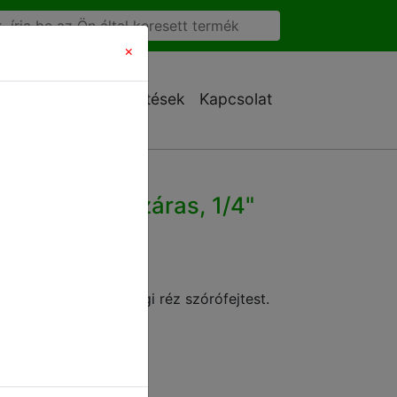
×
Ajánlatkérés
Letöltések
Kapcsolat
ású membránzáras, 1/4"
ettel
membránzáras,minőségi réz szórófejtest.
ött.