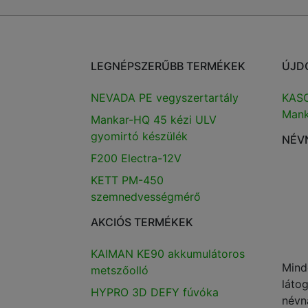
LEGNÉPSZERŰBB TERMÉKEK
ÚJD
NEVADA PE vegyszertartály
KASC
Mank
Mankar-HQ 45 kézi ULV
gyomirtó készülék
NÉV
F200 Electra-12V
KETT PM-450
szemnedvességmérő
AKCIÓS TERMÉKEK
KAIMAN KE90 akkumulátoros
Mind
metszőolló
láto
HYPRO 3D DEFY fúvóka
névn