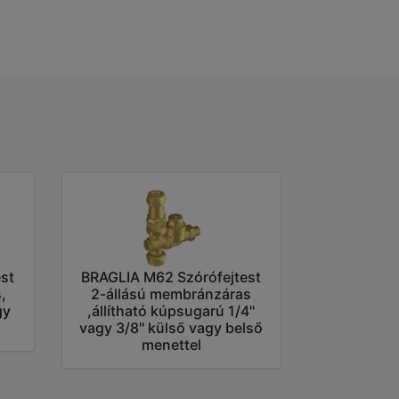
st
BRAGLIA M62 Szórófejtest
,
2-állású membránzáras
gy
,állítható kúpsugarú 1/4"
vagy 3/8" külső vagy belső
menettel