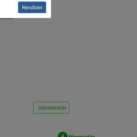
Rendben
nettel
Ajánlatkérés
Megosztás