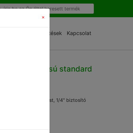
×
Ajánlatkérés
Letöltések
Kapcsolat
ejtest 1-állású standard
nőségi réz szórófejtest, 1/4" biztosító
ött.