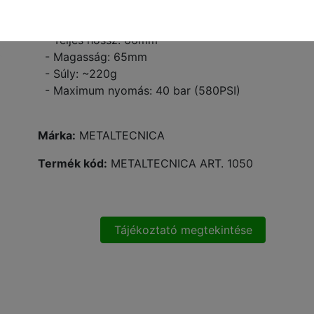
- Szórólapka mérete: D=30mm
- Csatlakozás: 1/4" Külő menet
- Teljes hossz: 66mm
- Magasság: 65mm
- Súly: ~220g
- Maximum nyomás: 40 bar (580PSI)
Márka:
METALTECNICA
Termék kód:
METALTECNICA ART. 1050
Tájékoztató megtekintése