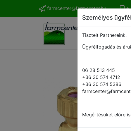
farmcenter@farmcenter.hu
+ 
Személyes ügyfé
Tisztelt Partnereink!
Ügyfélfogadás és áruk
06 28 513 445
+36 30 574 4712
+36 30 574 5386
farmcenter@farmcent
Megértésüket előre is