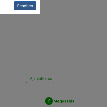
Rendben
Ajánlatkérés
Megosztás