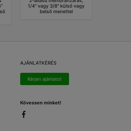
s
2-állású membránzáras,
4"
1/4" vagy 3/8" külső vagy
lső
belső menettel
AJÁNLATKÉRÉS
Kérjen ajánlatot
Kövessen minket!