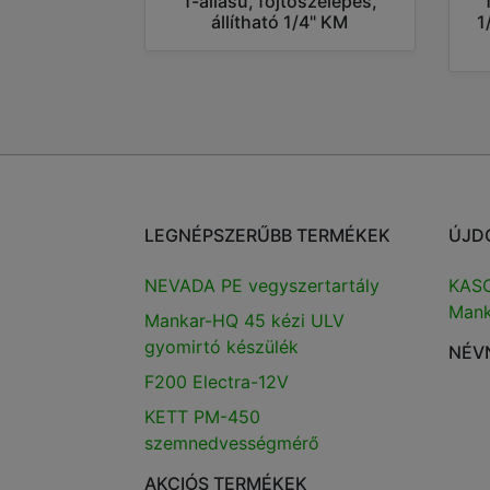
1-állású, fojtószelepes,
állítható 1/4" KM
1
LEGNÉPSZERŰBB TERMÉKEK
ÚJD
NEVADA PE vegyszertartály
KASC
Mank
Mankar-HQ 45 kézi ULV
gyomirtó készülék
NÉV
F200 Electra-12V
KETT PM-450
szemnedvességmérő
AKCIÓS TERMÉKEK