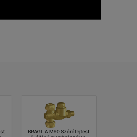
st
BRAGLIA M90 Szórófejtest