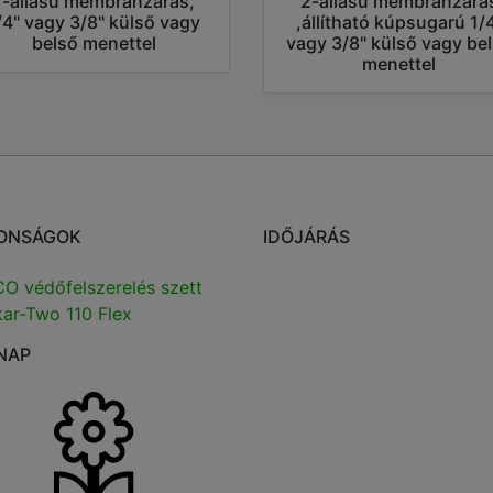
1-állású membránzáras,
2-állású membránzára
/4" vagy 3/8" külső vagy
,állítható kúpsugarú 1/
belső menettel
vagy 3/8" külső vagy be
menettel
ONSÁGOK
IDŐJÁRÁS
O védőfelszerelés szett
ar-Two 110 Flex
NAP