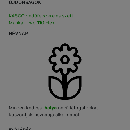
ÚJDONSÁGOK
KASCO védőfelszerelés szett
Mankar-Two 110 Flex
NÉVNAP
Minden kedves
Ibolya
nevű látogatónkat
köszöntjük névnapja alkalmából!
IDŐJÁRÁS