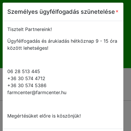
farmcenter@farmcenter.hu
×
Személyes ügyfélfogadás szünetelése
+ 36 28 513 445
Tisztelt Partnereink!
Ügyfélfogadás és árukiadás hétköznap 9 - 15 óra
H-P 8 - 16:30
között lehetséges!
06 28 513 445
+36 30 574 4712
+36 30 574 5386
farmcenter@farmcenter.hu
Megértésüket előre is köszönjük!