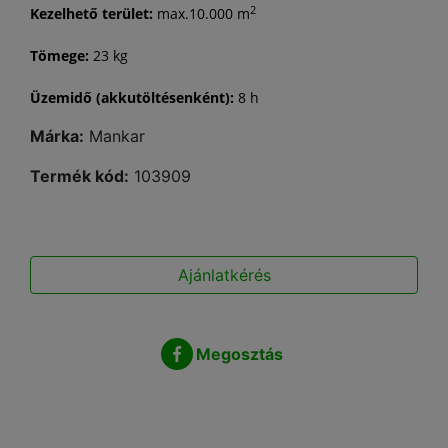
2
Kezelhető terület:
max.10.000 m
Tömege:
23 kg
Üzemidő (akkutöltésenként):
8 h
Márka:
Mankar
Termék kód:
103909
Ajánlatkérés
Megosztás