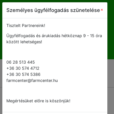
farmcenter@farmcenter.hu
×
Személyes ügyfélfogadás szünetelése
+ 36 28 513 445
Tisztelt Partnereink!
Ügyfélfogadás és árukiadás hétköznap 9 - 15 óra
H-P 8 - 16:30
között lehetséges!
06 28 513 445
+36 30 574 4712
+36 30 574 5386
farmcenter@farmcenter.hu
Megértésüket előre is köszönjük!