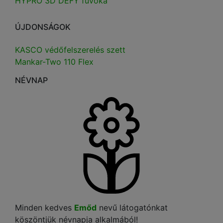
HYPRO 3D DEFY fúvóka
ÚJDONSÁGOK
KASCO védőfelszerelés szett
Mankar-Two 110 Flex
NÉVNAP
Minden kedves
Emőd
nevű látogatónkat
köszöntjük névnapja alkalmából!