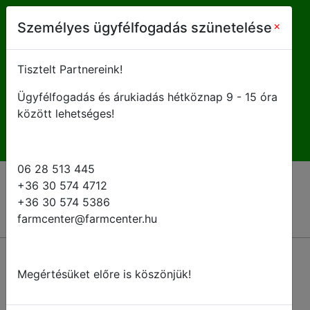
farmcenter@farmcenter.hu
×
Személyes ügyfélfogadás szünetelése
+ 36 28 513 445
Tisztelt Partnereink!
Ügyfélfogadás és árukiadás hétköznap 9 - 15 óra
H-P 8 - 16:30
között lehetséges!
06 28 513 445
+36 30 574 4712
+36 30 574 5386
farmcenter@farmcenter.hu
Megértésüket előre is köszönjük!