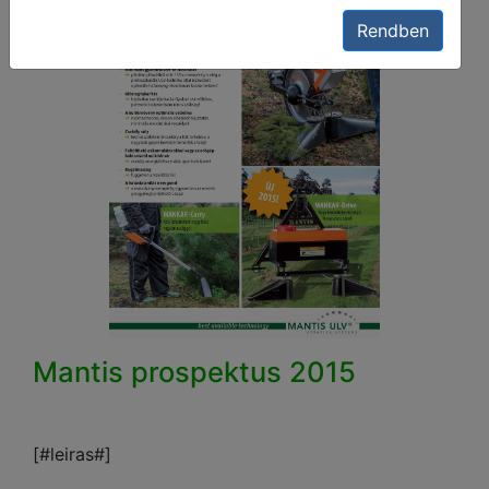
Rendben
Mantis prospektus 2015
[#leiras#]