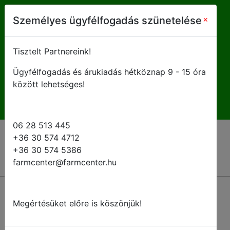
farmcenter@farmcenter.hu
×
Személyes ügyfélfogadás szünetelése
+ 36 28 513 445
Tisztelt Partnereink!
Ügyfélfogadás és árukiadás hétköznap 9 - 15 óra
H-P 8 - 16:30
között lehetséges!
06 28 513 445
+36 30 574 4712
+36 30 574 5386
farmcenter@farmcenter.hu
Megértésüket előre is köszönjük!