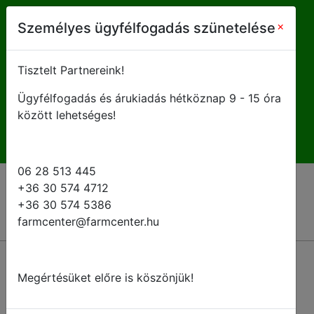
farmcenter@farmcenter.hu
×
Személyes ügyfélfogadás szünetelése
+ 36 28 513 445
Tisztelt Partnereink!
Ügyfélfogadás és árukiadás hétköznap 9 - 15 óra
H-P 8 - 16:30
között lehetséges!
06 28 513 445
+36 30 574 4712
+36 30 574 5386
farmcenter@farmcenter.hu
Megértésüket előre is köszönjük!