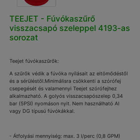
TEEJET - Fúvókaszűrő
visszacsapó szeleppel 4193-as
sorozat
Teejet fúvókaszűrők:
A szűrők védik a fúvóka nyílásait az eltömődéstől
és a sérüléstől.Minimálisra csökkenti a szórófej
csepegését és valamennyi Teejet szórófejhez
alkalmazható. A golyós visszacsapószelep 0,34
bar (5PSI) nyomáson nyit. Nem használható AI
vagy DG típusú fúvókákkal.
- Átfolyási mennyiség: max. 3 l/perc (0,8 GPM)