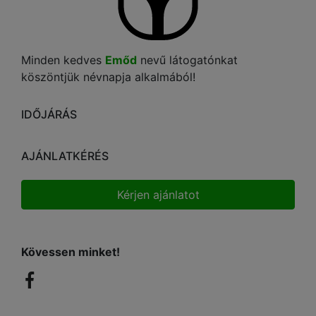
Minden kedves
Emőd
nevű látogatónkat
köszöntjük névnapja alkalmából!
IDŐJÁRÁS
AJÁNLATKÉRÉS
Kérjen ajánlatot
Kövessen minket!