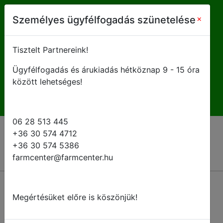
farmcenter@farmcenter.hu
×
Személyes ügyfélfogadás szünetelése
+ 36 28 513 445
Tisztelt Partnereink!
Ügyfélfogadás és árukiadás hétköznap 9 - 15 óra
H-P 8 - 16:30
között lehetséges!
06 28 513 445
+36 30 574 4712
+36 30 574 5386
farmcenter@farmcenter.hu
Megértésüket előre is köszönjük!