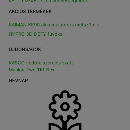
KETT PM-450 szemnedvességmérő
AKCIÓS TERMÉKEK
KAIMAN KE90 akkumulátoros metszőolló
HYPRO 3D DEFY fúvóka
ÚJDONSÁGOK
KASCO védőfelszerelés szett
Mankar-Two 110 Flex
NÉVNAP