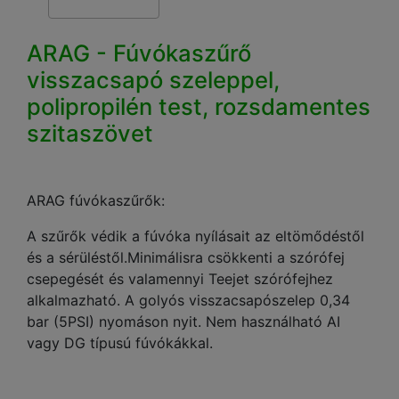
ARAG - Fúvókaszűrő
visszacsapó szeleppel,
polipropilén test, rozsdamentes
szitaszövet
ARAG fúvókaszűrők:
A szűrők védik a fúvóka nyílásait az eltömődéstől
és a sérüléstől.Minimálisra csökkenti a szórófej
csepegését és valamennyi Teejet szórófejhez
alkalmazható. A golyós visszacsapószelep 0,34
bar (5PSI) nyomáson nyit. Nem használható AI
vagy DG típusú fúvókákkal.