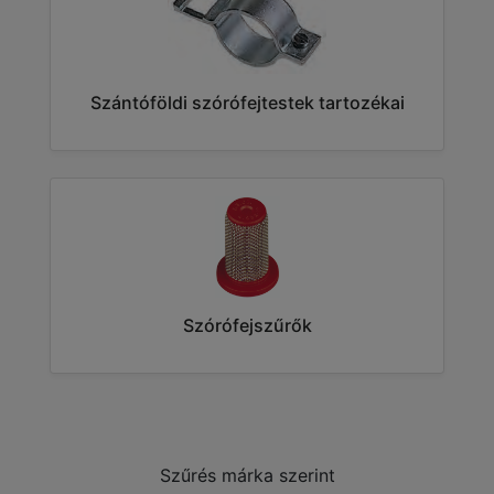
Szántóföldi szórófejtestek tartozékai
Szórófejszűrők
Szűrés márka szerint