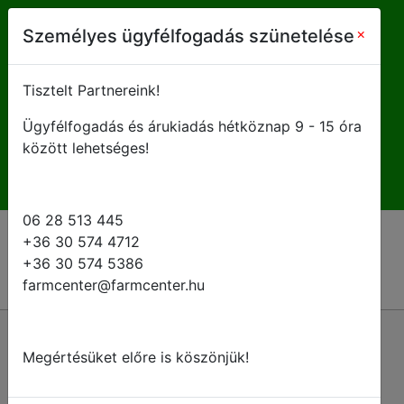
farmcenter@farmcenter.hu
×
Személyes ügyfélfogadás szünetelése
+ 36 28 513 445
Tisztelt Partnereink!
Ügyfélfogadás és árukiadás hétköznap 9 - 15 óra
H-P 8 - 16:30
között lehetséges!
06 28 513 445
+36 30 574 4712
+36 30 574 5386
farmcenter@farmcenter.hu
Vissza a kategóriákhoz
Megértésüket előre is köszönjük!
Szórófejtestek és