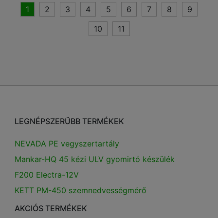
1
2
3
4
5
6
7
8
9
10
11
LEGNÉPSZERŰBB TERMÉKEK
NEVADA PE vegyszertartály
Mankar-HQ 45 kézi ULV gyomirtó készülék
F200 Electra-12V
KETT PM-450 szemnedvességmérő
AKCIÓS TERMÉKEK