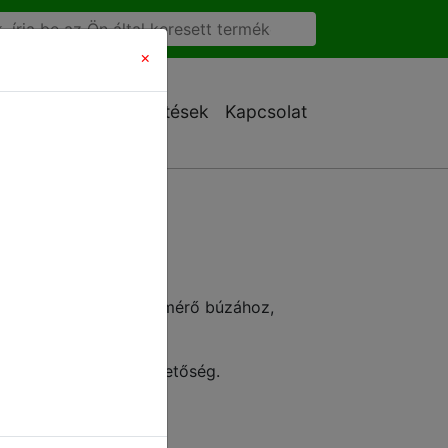
×
Ajánlatkérés
Letöltések
Kapcsolat
mérő
sznált szemnedvesség mérő búzához,
ználható műszer.
r, sokféle mérési lehetőség.
: