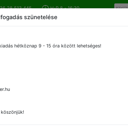
36 28 513 445
H-P 8 - 16:30
lfogadás szünetelése
Cégünkről
Híreink
Termékkatalógus
Márkáink
iadás hétköznap 9 - 15 óra között lehetséges!
KETT PM-450 szemnedvesség
A PM-450 modell, az egész világon elterjedten ha
er.hu
kukoricához, napraforgóhoz, mogyoróhoz, stb. has
Gyors, megbízható, egyszerűen kezelhető, kedvező á
 köszönjük!
PM-450 szemnedvesség mérő főbb műszaki adatai