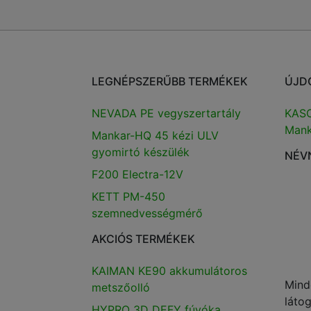
LEGNÉPSZERŰBB TERMÉKEK
ÚJD
NEVADA PE vegyszertartály
KASC
Mank
Mankar-HQ 45 kézi ULV
gyomirtó készülék
NÉV
F200 Electra-12V
KETT PM-450
szemnedvességmérő
AKCIÓS TERMÉKEK
KAIMAN KE90 akkumulátoros
Mind
metszőolló
láto
HYPRO 3D DEFY fúvóka