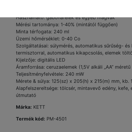
Mérési elv: kapacitív (dielektromos) 50 MHz
Használható: gabonafélék és egyéb magvak
Mérési tartománya: 1-40% (mintától függően)
Minta térfogata: 240 ml
Üzemi hőmérséklet: 0-40 Co
Szolgáltatásai: súlymérés, automatikus sűrűség- és
termisztorral, automatikus kikapcsolás, elemek tölt
Kijelzője: digitális LED
Áramforrása: ceruzaelemek (1,5V alkáli „AA” méretű 
Teljesítményfelvétele: 240 mW
Mérete & súlya: 125(sz) x 205(h) x 215(m) mm, kb. 
Alapfelszereltsége: tölcsér, mintavevő edény, kefe, e
útmutató
Márka:
KETT
Termék kód:
PM-4501