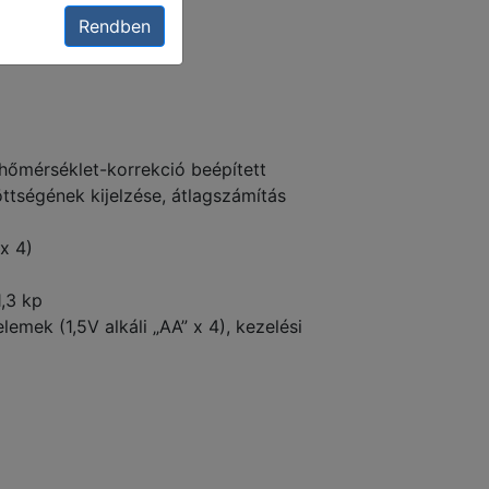
Rendben
 hőmérséklet-korrekció beépített
öttségének kijelzése, átlagszámítás
x 4)
1,3 kp
lemek (1,5V alkáli „AA” x 4), kezelési