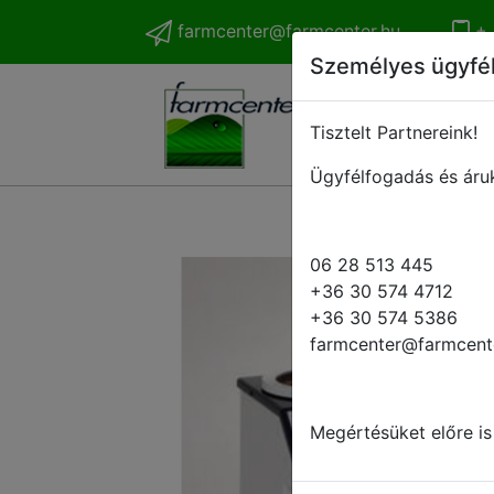
farmcenter@farmcenter.hu
+ 
Személyes ügyfé
Tisztelt Partnereink!
Ügyfélfogadás és áruk
06 28 513 445
+36 30 574 4712
+36 30 574 5386
farmcenter@farmcent
Megértésüket előre is