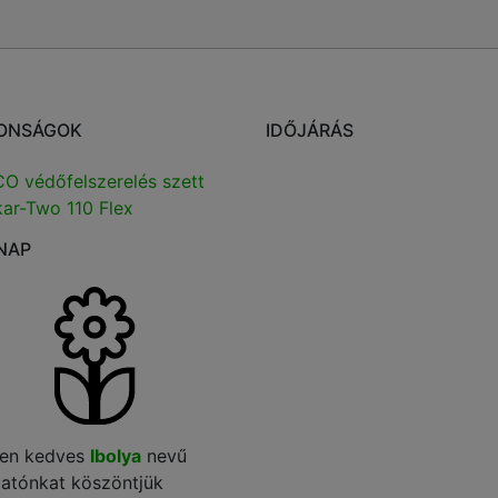
ONSÁGOK
IDŐJÁRÁS
O védőfelszerelés szett
ar-Two 110 Flex
NAP
en kedves
Ibolya
nevű
gatónkat köszöntjük