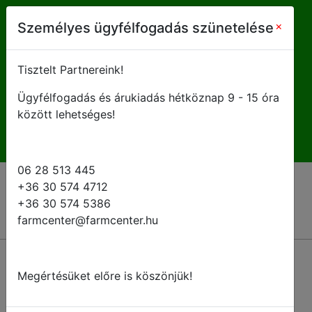
farmcenter@farmcenter.hu
×
Személyes ügyfélfogadás szünetelése
+ 36 28 513 445
Tisztelt Partnereink!
Ügyfélfogadás és árukiadás hétköznap 9 - 15 óra
H-P 8 - 16:30
között lehetséges!
06 28 513 445
+36 30 574 4712
+36 30 574 5386
farmcenter@farmcenter.hu
Megértésüket előre is köszönjük!