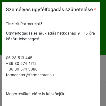
farmcenter@farmcenter.hu
×
Személyes ügyfélfogadás szünetelése
+ 36 28 513 445
Tisztelt Partnereink!
Ügyfélfogadás és árukiadás hétköznap 9 - 15 óra
H-P 8 - 16:30
között lehetséges!
06 28 513 445
+36 30 574 4712
+36 30 574 5386
farmcenter@farmcenter.hu
Megértésüket előre is köszönjük!
Kérje ajánlatunkat