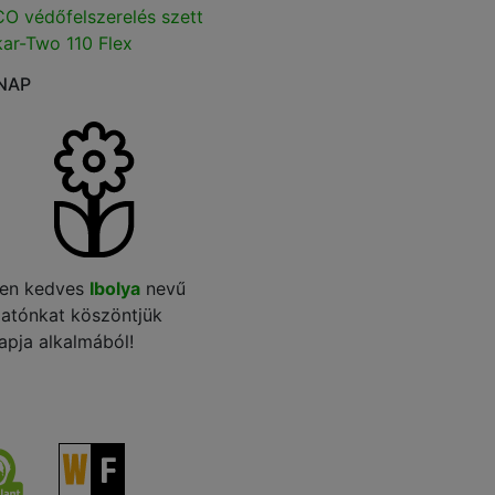
O védőfelszerelés szett
ar-Two 110 Flex
NAP
en kedves
Ibolya
nevű
gatónkat köszöntjük
apja alkalmából!