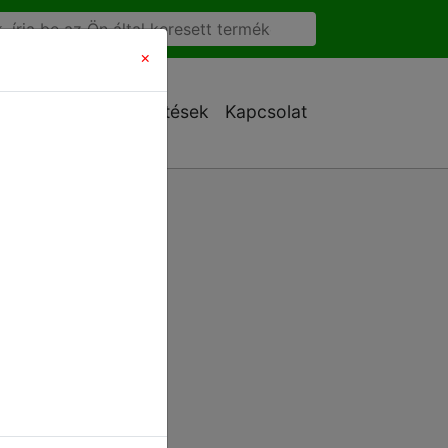
×
Ajánlatkérés
Letöltések
Kapcsolat
atkérő adatlapot