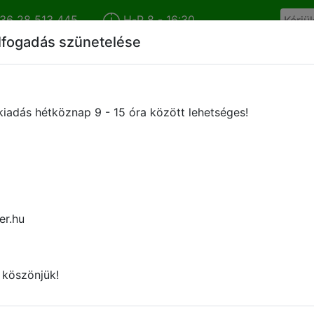
36 28 513 445
H-P 8 - 16:30
lfogadás szünetelése
Cégünkről
Híreink
Termékkatalógus
Márkáink
iadás hétköznap 9 - 15 óra között lehetséges!
Kérje ajánlatunkat
er.hu
 köszönjük!
atrész igénnyel szeretne hozzánk fordulni, kérem az ajánl