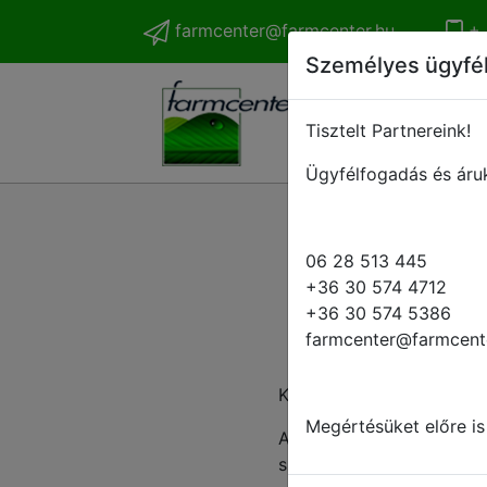
farmcenter@farmcenter.hu
+ 
Személyes ügyfé
Tisztelt Partnereink!
Ügyfélfogadás és áruk
06 28 513 445
+36 30 574 4712
+36 30 574 5386
farmcenter@farmcent
Kedves Ügyfelünk!
Megértésüket előre is
Amennyiben speciális alk
szíveskedjen kitölteni.