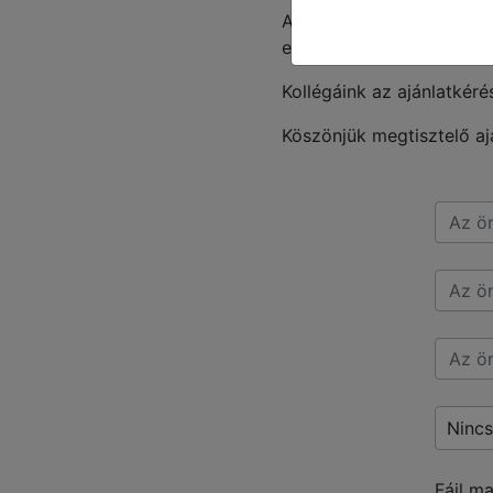
Az adatlapon képet a k
eszközről, ezzel segítve
Kollégáink az ajánlatkéré
Köszönjük megtisztelő aj
Nincs
Fájl m