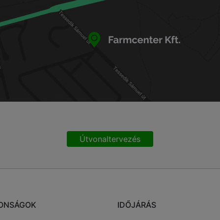
Útvonaltervezés
ONSÁGOK
IDŐJÁRÁS