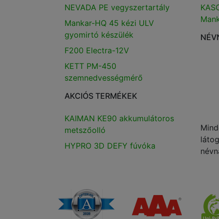
NEVADA PE vegyszertartály
KASC
Mank
Mankar-HQ 45 kézi ULV
gyomirtó készülék
NÉV
F200 Electra-12V
KETT PM-450
szemnedvességmérő
AKCIÓS TERMÉKEK
KAIMAN KE90 akkumulátoros
Mind
metszőolló
láto
HYPRO 3D DEFY fúvóka
névn