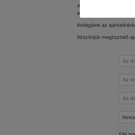
Az adatlapon képet a k
eszközről, ezzel segítve
Kollégáink az ajánlatkéré
Köszönjük megtisztelő aj
Nincs
Fájl m