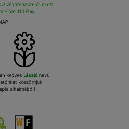
O védőfelszerelés szett
ar-Two 110 Flex
NAP
en kedves
László
nevű
gatónkat köszöntjük
apja alkalmából!