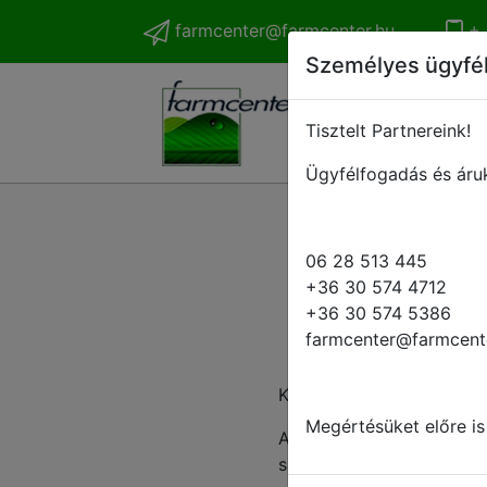
farmcenter@farmcenter.hu
+ 
Személyes ügyfé
Tisztelt Partnereink!
Ügyfélfogadás és áruk
06 28 513 445
+36 30 574 4712
+36 30 574 5386
farmcenter@farmcent
Kedves Ügyfelünk!
Megértésüket előre is
Amennyiben speciális alk
szíveskedjen kitölteni.