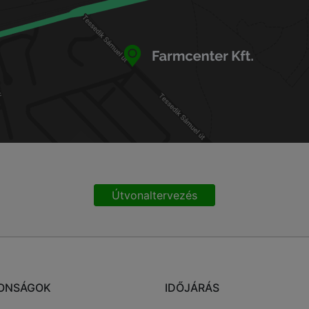
Útvonaltervezés
ONSÁGOK
IDŐJÁRÁS