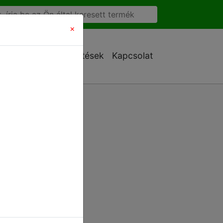
×
Ajánlatkérés
Letöltések
Kapcsolat
atkérő adatlapot