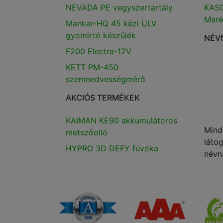
NEVADA PE vegyszertartály
KASC
Mank
Mankar-HQ 45 kézi ULV
gyomirtó készülék
NÉV
F200 Electra-12V
KETT PM-450
szemnedvességmérő
AKCIÓS TERMÉKEK
KAIMAN KE90 akkumulátoros
Mind
metszőolló
láto
HYPRO 3D DEFY fúvóka
névn