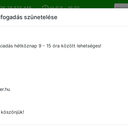
36 28 513 445
H-P 8 - 16:30
lfogadás szünetelése
Cégünkről
Híreink
Termékkatalógus
Márkáink
iadás hétköznap 9 - 15 óra között lehetséges!
Kérje ajánlatunkat
er.hu
 köszönjük!
atrész igénnyel szeretne hozzánk fordulni, kérem az ajánl