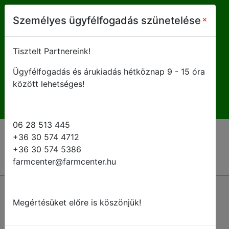
farmcenter@farmcenter.hu
×
Személyes ügyfélfogadás szünetelése
+ 36 28 513 445
Tisztelt Partnereink!
Ügyfélfogadás és árukiadás hétköznap 9 - 15 óra
H-P 8 - 16:30
között lehetséges!
06 28 513 445
+36 30 574 4712
+36 30 574 5386
farmcenter@farmcenter.hu
Megértésüket előre is köszönjük!
Kérje ajánlatunkat