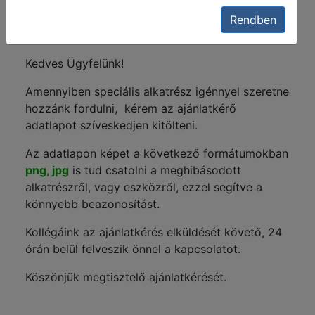
Rendben
Kedves Ügyfelünk!
Amennyiben speciális alkatrész igénnyel szeretne
hozzánk fordulni, kérem az ajánlatkérő
adatlapot szíveskedjen kitölteni.
Az adatlapon képet a következő formátumokban
png, jpg
is tud csatolni a meghibásodott
alkatrészről, vagy eszközről, ezzel segítve a
könnyebb beazonosítást.
Kollégáink az ajánlatkérés elküldését követő, 24
órán belül felveszik önnel a kapcsolatot.
Köszönjük megtisztelő ajánlatkérését.