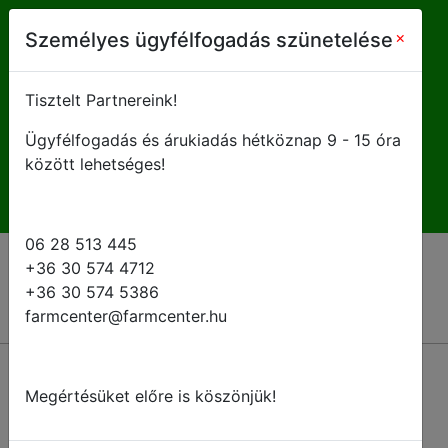
farmcenter@farmcenter.hu
×
Személyes ügyfélfogadás szünetelése
+ 36 28 513 445
Tisztelt Partnereink!
Ügyfélfogadás és árukiadás hétköznap 9 - 15 óra
H-P 8 - 16:30
között lehetséges!
06 28 513 445
+36 30 574 4712
+36 30 574 5386
farmcenter@farmcenter.hu
Megértésüket előre is köszönjük!