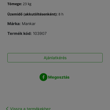
Tömege:
23 kg
Üzemidő (akkutöltésenként):
8 h
Márka:
Mankar
Termék kód:
103907
Ajánlatkérés
Megosztás
Vissza a termékekhez