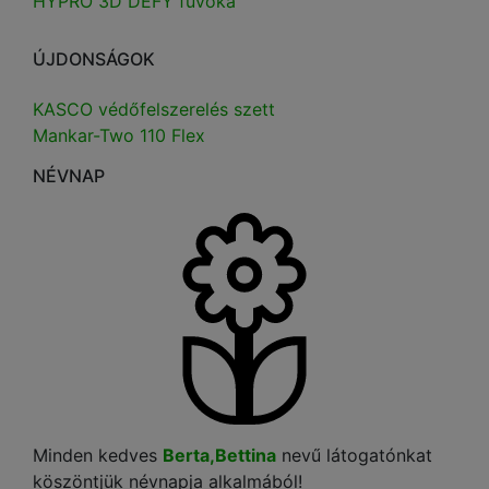
HYPRO 3D DEFY fúvóka
ÚJDONSÁGOK
KASCO védőfelszerelés szett
Mankar-Two 110 Flex
NÉVNAP
Minden kedves
Berta,Bettina
nevű látogatónkat
köszöntjük névnapja alkalmából!